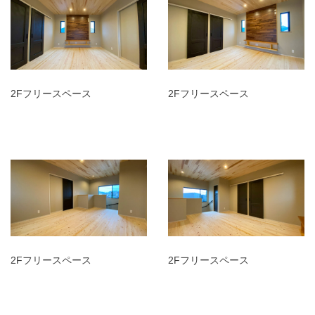
2Fフリースペース
2Fフリースペース
2Fフリースペース
2Fフリースペース