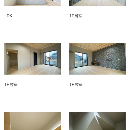
LDK
1F居室
1F居室
1F居室