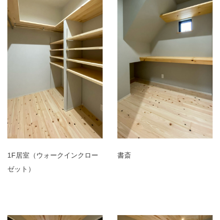
1F居室（ウォークインクロー
書斎
ゼット）