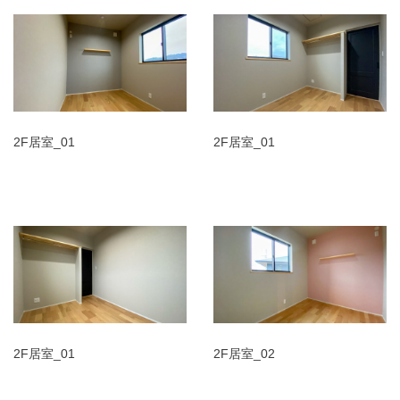
2F居室_01
2F居室_01
2F居室_01
2F居室_02